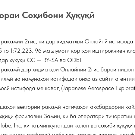
ораи Соҳибони Ҳуқуқӣ
 рақамии 2гис, ки дар хидматҳои Онлайнӣ истифода
5 то 1:72,223. 96 маълумоти кортҳои иштирокчиен қ
дар ҳуқуқи СС — BY-SA ва ODbL
 рақамӣ дар хидматҳои Онлайнии 2гис барои нишон
 илмӣ ва намунаҳои истифодаи онҳо аз сайти агентии
осӣ истифода мешавад (Japanese Aerospace Explorati
қшаҳои вектории рақамӣ натиҷаҳои аксбардории кай
қиқи фосилавии Замин, ки ба оператори тиҷоратии 
obe, Inc, ки таъминкунандаи калон ва соҳиби ҳуқуқи
маълумоти геофазоӣ мебошад, тааллуқ доранд, ист