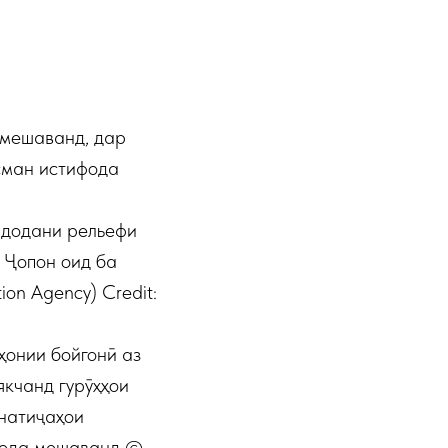
 мешаванд, дар
исман истифода
 додани рельефи
 Ҷопон оид ба
on Agency) Credit:
ҳонии бойгонӣ аз
якчанд гурӯҳҳои
 натиҷаҳои
ифода мешаванд ©