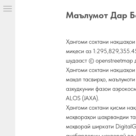
Маълумот Дар Б
Ҳангоми сохтани нақшаҳои
миқеси аз 1:295,829,355.4
шудааст © openstreetmap 
Ҳангоми сохтани нақшаҳои
маҳал тасвирҳо, маълумоти
азхудкунии фазои аэрокосм
ALOS (JAXA).
Ҳангоми сохтани қисми на
ни
моҳвораҳои шаҳрвандии таҳ
моҳвораӣ ширкати DigitalGl
аксбардории моҳвораӣ ва 