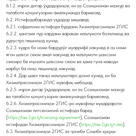
6.1.2. иҷрои дигар ӯҳдадориҳое, ки аз Созишномаи мазкур ва
талаботи қонунгузории амалкунанда бармеояд.
6.2. Истифодабаранда уҳдадор мешавад:
6.2.1. софдилона истифода бурдани Хизматрасониҳои 2ГИС
6.2.2. ҳангоми пур кардани варақаи маълумоти боэътимод ва
дурустро пешниҳод кунад.
6.2.3. худро бо номи бардурӯғ муаррифӣ накунед ё аз номи
ягон шахси сеюм амал накунад ва маълумоти шахсони
сеюмро бе иҷозати шахсони сеюм ва ҳама гуна маводи
марбут ба онҳо пешниҳод накунад.
6.2.4. Дар шакл танҳо маълумотеро дохил кунед, ки ба
Хизматрасониҳои 2ГИС мувофиқ мебошад.
6.2.5. иҷрои дигар ӯҳдадориҳое, ки аз Созишномаи мазкур
ва талаботи қонунгузории амалкунанда бармеоянд.
6.2.6. Хизматрасониҳои 2ГИС-ро мувофиқи муқаррароти
Созишномаи литсензионӣ истифода баред
(
https://law.2gis.tj/licensing-agreement
), Созишномаи
истифодаи Хизматрасониҳои 2ГИС (
https://law.2gis.tj/rules
).
6.3. Хизматрасониҳои 2ГИС аз ҷониби Соҳиби ҳуқуқи