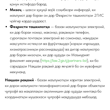
қонун истифода барад.
Мизоҷ
– шахси ҳуқуқӣ ва/ё соҳибкори инфиродӣ, ки
маълумот дар бораи он дар Феҳристи ташкилотҳои 2ГИС
ҷойгир карда шудааст.
Феҳристи ташкилотҳо
— базаи маълумотҳои электронӣ,
ки дар бораи номҳо, маконҳо, рақамҳои телефон,
суроғаҳои почтаҳои электронӣ ва сомонаҳо, намудҳои
маҳсулоти истеҳсол ва фурӯхташуда (корҳои иҷрошуда,
хизматрасониҳои расонидашуда) ва дигар маълумотро
дар бораи мизоҷон, ки дар ҳудуди он Маъмурият
фаъолият мекунад (
https://law.2gis.tj/partners-list
), ки бо
сарҳадҳои Нақшаи рақамӣ дар якҷоягӣ бо он мувофиқат
мекунанд.
Нақшаи рақамӣ
- базаи маълумотҳои харитаи электронӣ,
ки дорои маълумоти геоинформатсионӣ дар бораи объектҳои
ҷуғрофӣ ва маҳаллаҳои аҳолинишин дар ҳудуди минтақа бо
координатҳои мушаххаси ҷуғрофӣ маҳдудшуда мебошад.