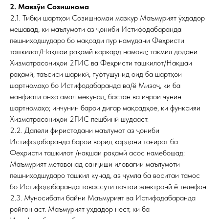
2. Мавзӯи Созишнома
2.1. Тибқи шартҳои Созишномаи мазкур Маъмурият ӯҳдадор
мешавад, ки маълумоти аз ҷониби Истифодабаранда
пешниҳодшударо бо мақсади пур намудани Феҳристи
ташкилот/Нақшаи рақамӣ коркард намояд; такмил додани
Хизматрасониҳои 2ГИС ва Феҳристи ташкилот/Нақшаи
рақамӣ; таъсиси шарикӣ, гуфтушунид оид ба шартҳои
шартномаҳо бо Истифодабаранда ва/ё Мизоҷ, ки ба
манфиати онҳо амал мекунад, бастан ва иҷрои чунин
шартномаҳо; инчунин барои дигар мақсадҳое, ки функсияи
Хизматрасониҳои 2ГИС пешбинӣ шудааст.
2.2. Далели фиристодани маълумот аз ҷониби
Истифодабаранда барои ворид кардани тағирот ба
Феҳристи ташкилот /нақшаи рақамӣ асос намебошад:
Маъмурият метавонад санҷиши иловагии маълумоти
пешниҳодшударо ташкил кунад, аз ҷумла ба воситаи тамос
бо Истифодабаранда тавассути почтаи электронӣ ё телефон.
2.3. Муносибати байни Маъмурият ва Истифодабаранда
ройгон аст. Маъмурият ӯҳдадор нест, ки ба