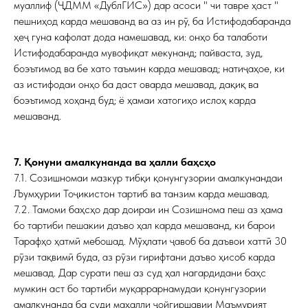
муаллиф (ҶДММ «ДублГИС») дар асоси " чи тавре ҳаст "
пешниҳод карда мешаванд ва аз ин рӯ, ба Истифодабаранда
ҳеҷ гуна кафолат дода намешавад, ки: онҳо ба талаботи
Истифодабаранда мувофиқат мекунанд; пайваста, зуд,
боэътимод ва бе хато таъмин карда мешавад; натиҷаҳое, ки
аз истифодаи онҳо ба даст оварда мешавад, дақиқ ва
боэътимод хоҳанд буд; ё ҳамаи хатогиҳо ислоҳ карда
мешаванд.
7. Қонуни амалкунанда ва ҳалли баҳсҳо
7.1. Созишномаи мазкур тибқи қонунгузории амалкунандаи
Љумҳурии Тоҷикистон тартиб ва танзим карда мешавад.
7.2. Тамоми баҳсҳо дар доираи ин Созишнома пеш аз ҳама
бо тартиби пешакии даъво ҳал карда мешаванд, ки барои
Тарафҳо ҳатмӣ мебошад. Мӯҳлати ҷавоб ба даъвои хаттӣ 30
рӯзи тақвимӣ буда, аз рӯзи гирифтани даъво ҳисоб карда
мешавад. Дар сурати пеш аз суд ҳал нагардидани баҳс
мумкин аст бо тартиби муқаррарнамудаи қонунгузории
амалкунанда ба суди маҳалли ҷойгиршавии Маъмурият