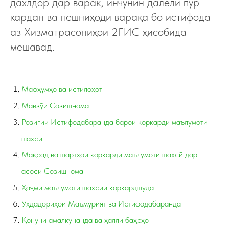
дахлдор дар варақ, инчунин далели пур
кардан ва пешниҳоди варақа бо истифода
аз Хизматрасониҳои 2ГИС ҳисобида
мешавад.
Мафҳумҳо ва истилоҳот
Мавзӯи Созишнома
Розигии Истифодабаранда барои коркарди маълумоти
шахсӣ
Мақсад ва шартҳои коркарди маълумоти шахсӣ дар
асоси Созишнома
Ҳаҷми маълумоти шахсии коркардшуда
Уҳдадориҳои Маъмурият ва Истифодабаранда
Қонуни амалкунанда ва ҳалли баҳсҳо