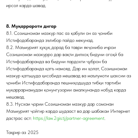
ирсол карда шавад.
8. Муқаррароти дигар
8.1. Созишномаи мазкур пас аз қабули он аз ҷониби
Истифодабаранда эътибор пайдо мекунад.
8.2. Маъмурият ҳуқуқ дорад ба таври якҷониба иҷрои
Созишномаи мазкурро дар вақти дилхоҳ бидуни огоҳӣ ба
Истифодабаранда ва бидуни пардохти ҷуброн ба
Истифодабаранда қатъ намояд. Дар ин ҳолат, Созишномаи
мазкур қатъшуда ҳисобида мешавад ва маълумоти шахсии аз
ҷониби Истифодабаранда пешниҳодшуда тибқи тартиби
муқаррарнамудаи қонунгузории амалкунанда нобуд карда
мешавад.
8.3. Нусхаи ҷории Созишномаи мазкур дар сомонаи
Маъмурият ҷойгир карда шудааст ва дар шабакаи Интернет
дастрас аст:
https://law.2gis.tj/partner-agreement
.
Таҳрир аз 2025