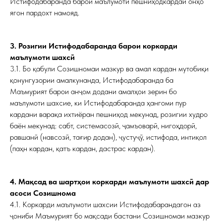
Истифодабаранда барои маълумоти пешниҳодкардаи онҳо
ягон пардохт намояд.
3. Розигии Истифодабаранда барои коркарди
маълумоти шахсӣ
3.1. Бо қабули Созишномаи мазкур ва амал кардан мутобиқи
қонунгузории амалкунанда, Истифодабаранда ба
Маъмурият барои анҷом додани амалҳои зерин бо
маълумоти шахсие, ки Истифодабаранда ҳангоми пур
кардани варақа ихтиёран пешниҳод мекунад, розигии худро
баён мекунад: сабт, системасозӣ, ҷамъоварӣ, нигоҳдорӣ,
равшанӣ (навсозӣ, тағир додан), ҷустуҷӯ, истифода, интиқол
(паҳн кардан, қатъ кардан, дастрас кардан).
4. Мақсад ва шартҳои коркарди маълумоти шахсӣ дар
асоси Созишнома
4.1. Коркарди маълумоти шахсии Истифодабарандагон аз
ҷониби Маъмурият бо мақсади бастани Созишномаи мазкур