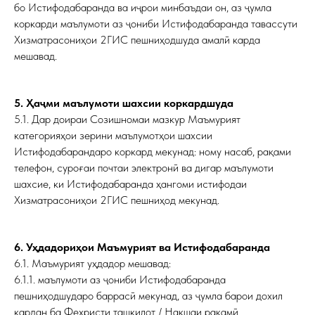
бо Истифодабаранда ва иҷрои минбаъдаи он, аз ҷумла
коркарди маълумоти аз ҷониби Истифодабаранда тавассути
Хизматрасониҳои 2ГИС пешниҳодшуда амалӣ карда
мешавад.
5. Ҳаҷми маълумоти шахсии коркардшуда
5.1. Дар доираи Созишномаи мазкур Маъмурият
категорияҳои зерини маълумотҳои шахсии
Истифодабарандаро коркард мекунад: ному насаб, рақами
телефон, суроғаи почтаи электронӣ ва дигар маълумоти
шахсие, ки Истифодабаранда ҳангоми истифодаи
Хизматрасониҳои 2ГИС пешниҳод мекунад.
6. Уҳдадориҳои Маъмурият ва Истифодабаранда
6.1. Маъмурият уҳдадор мешавад:
6.1.1. маълумоти аз ҷониби Истифодабаранда
пешниҳодшударо баррасӣ мекунад, аз ҷумла барои дохил
кардан ба Феҳристи ташкилот / Нақшаи рақамӣ.