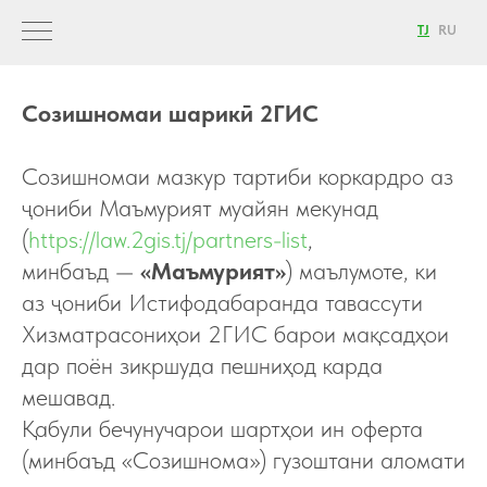
TJ
RU
Созишномаи шарикӣ 2ГИС
Созишномаи мазкур тартиби коркардро аз
ҷониби Маъмурият муайян мекунад
(
https://law.2gis.tj/partners-list
,
минбаъд —
«Маъмурият»
) маълумоте, ки
аз ҷониби Истифодабаранда тавассути
Хизматрасониҳои 2ГИС барои мақсадҳои
дар поён зикршуда пешниҳод карда
мешавад.
Қабули бечунучарои шартҳои ин оферта
(минбаъд «Созишнома») гузоштани аломати