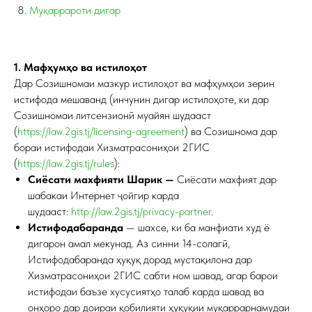
Муқаррароти дигар
1. Мафҳумҳо ва истилоҳот
Дар Созишномаи мазкур истилоҳот ва мафҳумҳои зерин
истифода мешаванд (инчунин дигар истилоҳоте, ки дар
Созишномаи литсензионӣ муайян шудааст
(
https://law.2gis.tj/licensing-agreement
) ва Созишнома дар
бораи истифодаи Хизматрасониҳои 2ГИС
(
https://law.2gis.tj/rules
):
Сиёсати махфияти Шарик —
Сиёсати махфият дар
шабакаи Интернет ҷойгир карда
шудааст:
http://law.2gis.tj/privacy-partner
.
Истифодабаранда
— шахсе, ки ба манфиати худ ё
дигарон амал мекунад. Аз синни 14-солагӣ,
Истифодабаранда ҳуқуқ дорад мустақилона дар
Хизматрасониҳои 2ГИС сабти ном шавад, агар барои
истифодаи баъзе хусусиятҳо талаб карда шавад ва
онҳоро дар доираи қобилияти ҳуқуқии муқаррарнамудаи