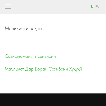
TJ
RU
Моликияти зеҳни
Созишномаи литсензионӣ
Маълумот Дар Бораи Соҳибони Ҳуқуқӣ